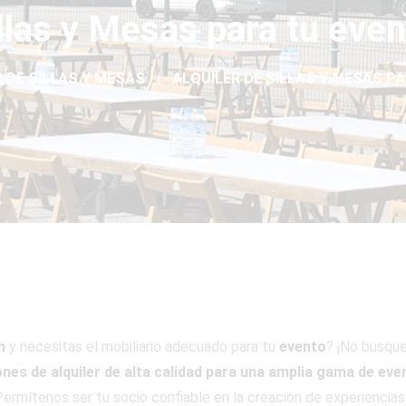
illas y Mesas para tu eve
 DE SILLAS Y MESAS
ALQUILER DE SILLAS Y MESAS PA
n
y necesitas el mobiliario adecuado para tu
evento
? ¡No busqu
ones de alquiler de alta calidad para una amplia gama de eve
ermítenos ser tu socio confiable en la creación de experiencias 