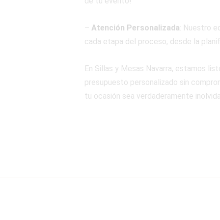
de tu evento!
–
Atención Personalizada
: Nuestro e
cada etapa del proceso, desde la planif
En Sillas y Mesas Navarra, estamos lis
presupuesto personalizado sin compromi
tu ocasión sea verdaderamente inolvida