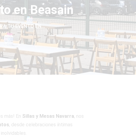
nto en Beasain
RA TU EVENTO EN...
es más! En
Sillas y Mesas Navarra
, nos
ntos
, desde celebraciones íntimas
inolvidables.