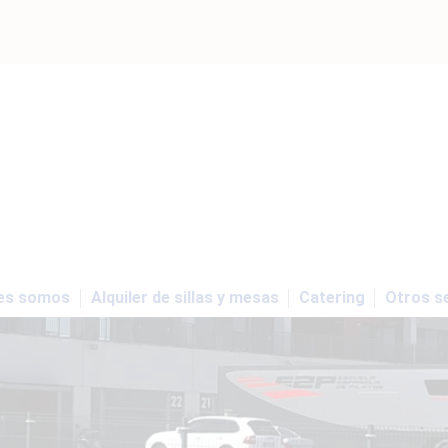
es somos
Alquiler de sillas y mesas
Catering
Otros se