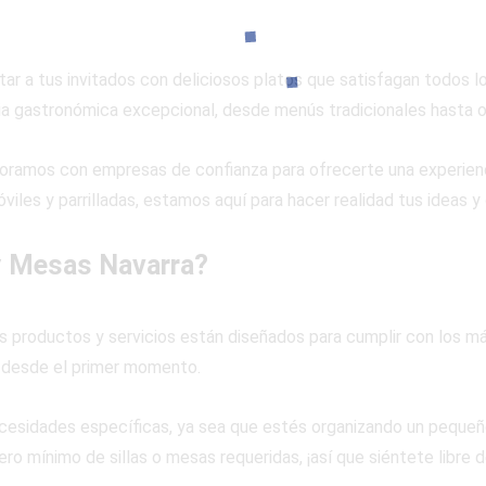
ar a tus invitados con deliciosos platos que satisfagan todos l
ia gastronómica excepcional, desde menús tradicionales hasta o
oramos con empresas de confianza para ofrecerte una experien
óviles y parrilladas, estamos aquí para hacer realidad tus ideas 
 y Mesas Navarra?
s productos y servicios están diseñados para cumplir con los má
 desde el primer momento.
cesidades específicas, ya sea que estés organizando un pequeño
ro mínimo de sillas o mesas requeridas, ¡así que siéntete libre 