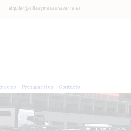
alquiler@sillasymesasnavarra.es
rvicios
Presupuestos
Contacto