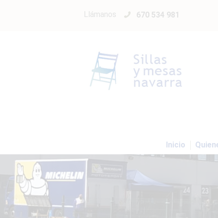
Llámanos
670 534 981
Inicio
Quien