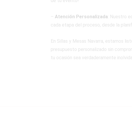
de tu evento!
–
Atención Personalizada
: Nuestro e
cada etapa del proceso, desde la planif
En Sillas y Mesas Navarra, estamos lis
presupuesto personalizado sin compromi
tu ocasión sea verdaderamente inolvida