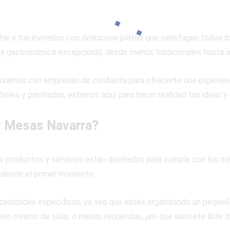
ar a tus invitados con deliciosos platos que satisfagan todos l
ia gastronómica excepcional, desde menús tradicionales hasta o
oramos con empresas de confianza para ofrecerte una experien
óviles y parrilladas, estamos aquí para hacer realidad tus ideas 
 y Mesas Navarra?
s productos y servicios están diseñados para cumplir con los má
 desde el primer momento.
cesidades específicas, ya sea que estés organizando un pequeño
ro mínimo de sillas o mesas requeridas, ¡así que siéntete libre 