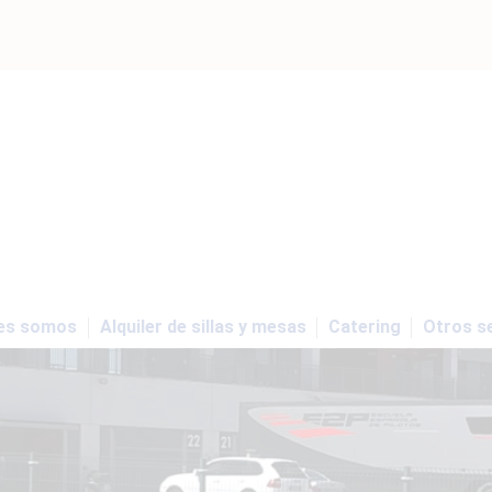
es somos
Alquiler de sillas y mesas
Catering
Otros se