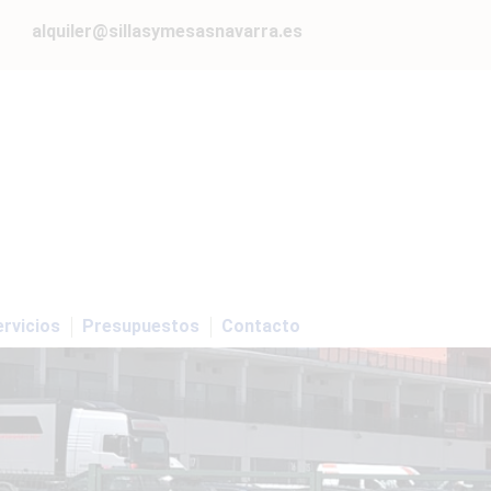
alquiler@sillasymesasnavarra.es
rvicios
Presupuestos
Contacto