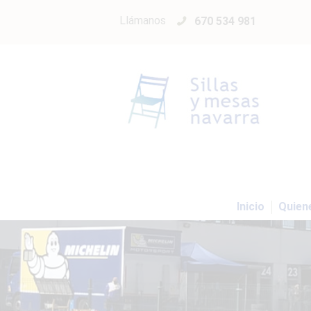
Llámanos
670 534 981
Inicio
Quien