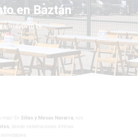
nto en Baztán
RA TU EVENTO EN...
s más! En
Sillas y Mesas Navarra
, nos
ntos
, desde celebraciones íntimas
inolvidables.