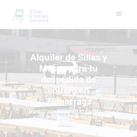
Alquiler de Sillas y
Mesas para tu
despedida de
soltero en
Zumarraga
HOME
ALQUILER DE SILLAS Y MESAS
ALQUILER DE SILLAS Y MESAS PARA TU 
DESPEDIDA...