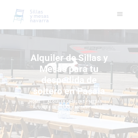
Alquiler de Sillas y
Mesas para tu
despedida de
soltero en Pasaia
HOME
ALQUILER DE SILLAS Y MESAS
ALQUILER DE SILLAS Y MESAS PARA TU 
DESPEDIDA...