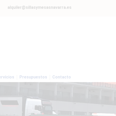
alquiler@sillasymesasnavarra.es
rvicios
Presupuestos
Contacto