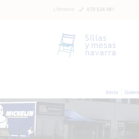
Llámanos
670 534 981
Inicio
Quien