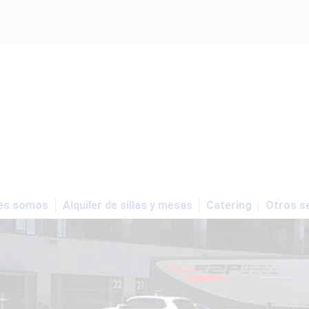
es somos
Alquiler de sillas y mesas
Catering
Otros se