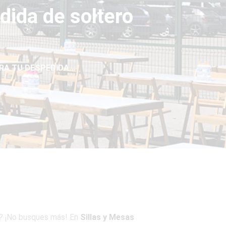
dida de soltero
RA TU DESPEDIDA...
? ¡No busques más! En
Sillas y Mesas