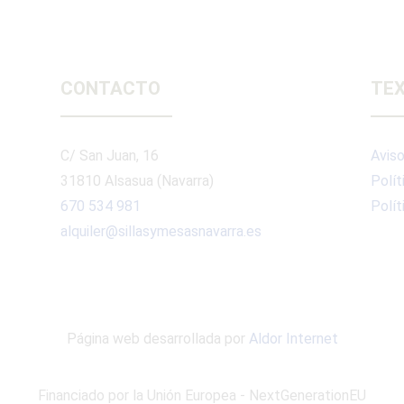
CONTACTO
TEX
C/ San Juan, 16
Aviso
31810 Alsasua (Navarra)
Polít
670 534 981
Polít
alquiler@sillasymesasnavarra.es
Página web desarrollada por
Aldor Internet
Financiado por la Unión Europea - NextGenerationEU