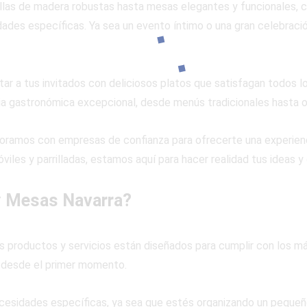
llas de madera robustas hasta mesas elegantes y funcionales, 
ades específicas. Ya sea un evento íntimo o una gran celebraci
ar a tus invitados con deliciosos platos que satisfagan todos l
ia gastronómica excepcional, desde menús tradicionales hasta o
oramos con empresas de confianza para ofrecerte una experien
óviles y parrilladas, estamos aquí para hacer realidad tus ideas 
 y Mesas Navarra?
s productos y servicios están diseñados para cumplir con los má
 desde el primer momento.
cesidades específicas, ya sea que estés organizando un pequeño