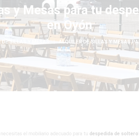
llas y Mesas para tu despe
en Oyón
 DE SILLAS Y MESAS
ALQUILER DE SILLAS Y MESAS PA
 necesitas el mobiliario adecuado para tu
despedida de soltero