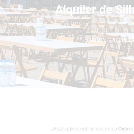
Alquiler de Si
HOME
ALQUILER
¿Estás planeando un evento en
Oyón
y