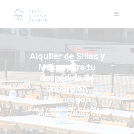
Alquiler de Sillas y
Mesas para tu
despedida de
soltero en
Mondragón
HOME
ALQUILER DE SILLAS Y MESAS
ALQUILER DE SILLAS Y MESAS PARA TU 
DESPEDIDA...