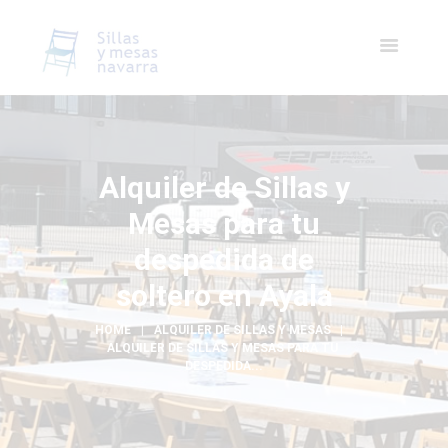
Alquiler de Sillas y
Mesas para tu
despedida de
soltero en Ayala
HOME
ALQUILER DE SILLAS Y MESAS
ALQUILER DE SILLAS Y MESAS PARA TU 
DESPEDIDA...