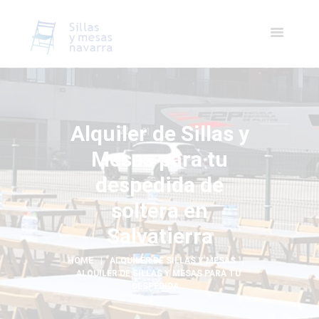
Alquiler de Sillas y
Mesas para tu
despedida de
soltera en
Salvatierra
HOME
ALQUILER DE SILLAS Y MESAS
ALQUILER DE SILLAS Y MESAS PARA TU 
DESPEDIDA...