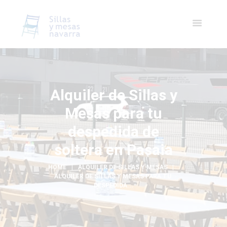
Alquiler de Sillas y
Mesas para tu
despedida de
soltera en Pasaia
HOME
ALQUILER DE SILLAS Y MESAS
ALQUILER DE SILLAS Y MESAS PARA TU 
DESPEDIDA...