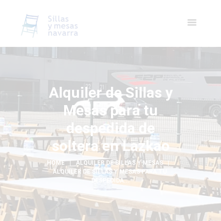
Alquiler de Sillas y
Mesas para tu
despedida de
soltera en Lazkao
HOME
ALQUILER DE SILLAS Y MESAS
ALQUILER DE SILLAS Y MESAS PARA TU 
DESPEDIDA...