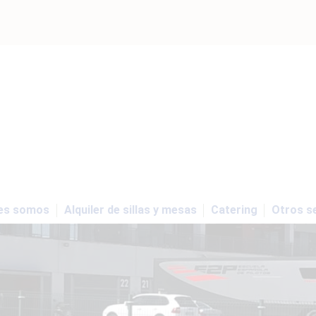
es somos
Alquiler de sillas y mesas
Catering
Otros se