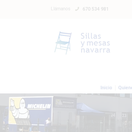
Llámanos
670 534 981
Inicio
Quien