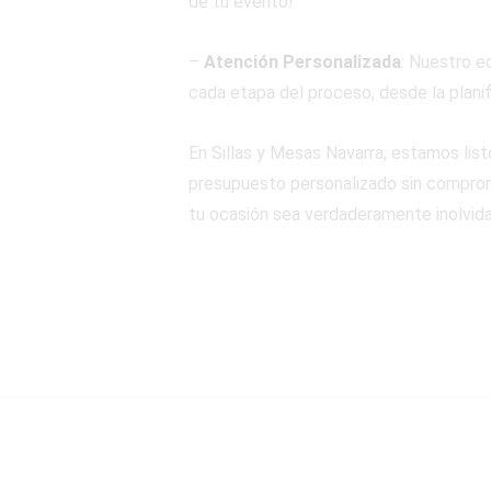
de tu evento!
–
Atención Personalizada
: Nuestro e
cada etapa del proceso, desde la planif
En Sillas y Mesas Navarra, estamos lis
presupuesto personalizado sin compromi
tu ocasión sea verdaderamente inolvida