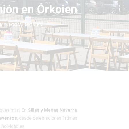
nión en Orkoien
A TU COMUNIÓN EN...
sques más! En
Sillas y Mesas Navarra
,
 eventos
, desde celebraciones íntimas
inolvidables.