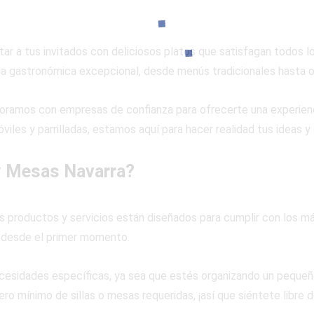
ar a tus invitados con deliciosos platos que satisfagan todos l
ia gastronómica excepcional, desde menús tradicionales hasta o
oramos con empresas de confianza para ofrecerte una experien
óviles y parrilladas, estamos aquí para hacer realidad tus ideas 
 y Mesas Navarra?
s productos y servicios están diseñados para cumplir con los má
 desde el primer momento.
cesidades específicas, ya sea que estés organizando un pequeño
ro mínimo de sillas o mesas requeridas, ¡así que siéntete libre 