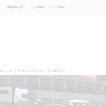
alquiler@sillasymesasnavarra.es
rvicios
Presupuestos
Contacto