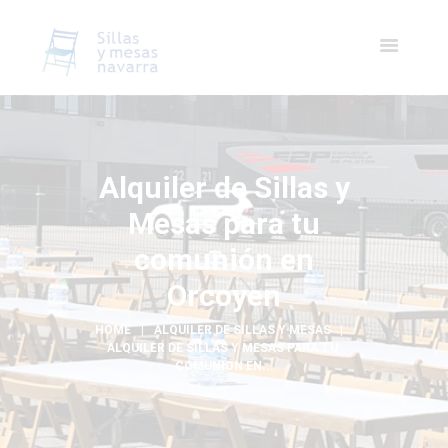
Alquiler de Sillas y
Mesas para tu
comunión en
Orcoyen
HOME
ALQUILER DE SILLAS Y MESAS
ALQUILER DE SILLAS Y MESAS PARA TU 
COMUNIÓN EN...