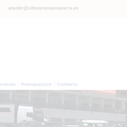
alquiler@sillasymesasnavarra.es
rvicios
Presupuestos
Contacto