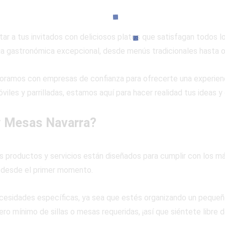
ar a tus invitados con deliciosos platos que satisfagan todos l
ia gastronómica excepcional, desde menús tradicionales hasta o
oramos con empresas de confianza para ofrecerte una experien
óviles y parrilladas, estamos aquí para hacer realidad tus ideas 
 y Mesas Navarra?
s productos y servicios están diseñados para cumplir con los má
 desde el primer momento.
cesidades específicas, ya sea que estés organizando un pequeño
ro mínimo de sillas o mesas requeridas, ¡así que siéntete libre 