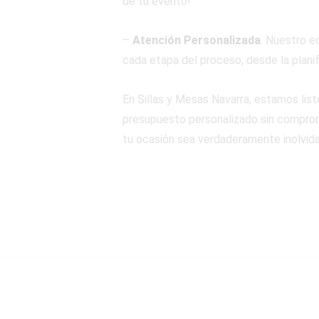
de tu evento!
–
Atención Personalizada
: Nuestro e
cada etapa del proceso, desde la planif
En Sillas y Mesas Navarra, estamos lis
presupuesto personalizado sin compromi
tu ocasión sea verdaderamente inolvida