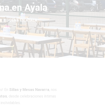
ena en Ayala
A TU CENA EN AYALA
ás! En
Sillas y Mesas Navarra
, nos
ntos
, desde celebraciones íntimas
inolvidables.