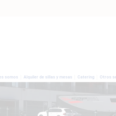
es somos
Alquiler de sillas y mesas
Catering
Otros se