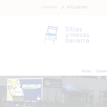
Llámanos
670 534 981
Inicio
Quien