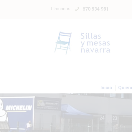
Llámanos
670 534 981
Inicio
Quien