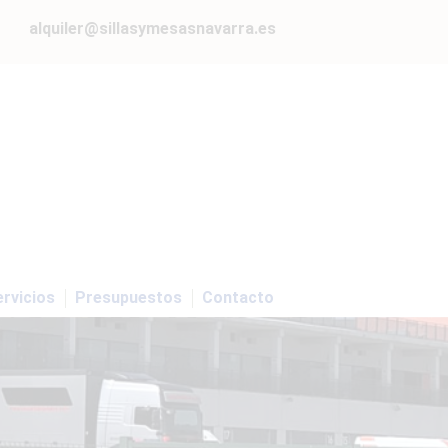
alquiler@sillasymesasnavarra.es
rvicios
Presupuestos
Contacto