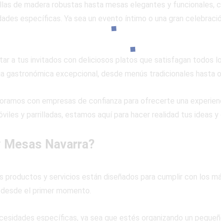
llas de madera robustas hasta mesas elegantes y funcionales, 
ades específicas. Ya sea un evento íntimo o una gran celebraci
ar a tus invitados con deliciosos platos que satisfagan todos l
ia gastronómica excepcional, desde menús tradicionales hasta o
oramos con empresas de confianza para ofrecerte una experien
óviles y parrilladas, estamos aquí para hacer realidad tus ideas 
 y Mesas Navarra?
s productos y servicios están diseñados para cumplir con los má
 desde el primer momento.
cesidades específicas, ya sea que estés organizando un pequeño