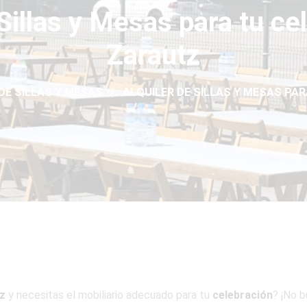
 Sillas y Mesas para tu ce
Zarautz
DE SILLAS Y MESAS
ALQUILER DE SILLAS Y MESAS PAR
z
y necesitas el mobiliario adecuado para tu
celebración
? ¡No 