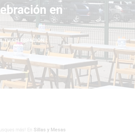
lebración en
A TU CELEBRACIÓN...
busques más! En
Sillas y Mesas