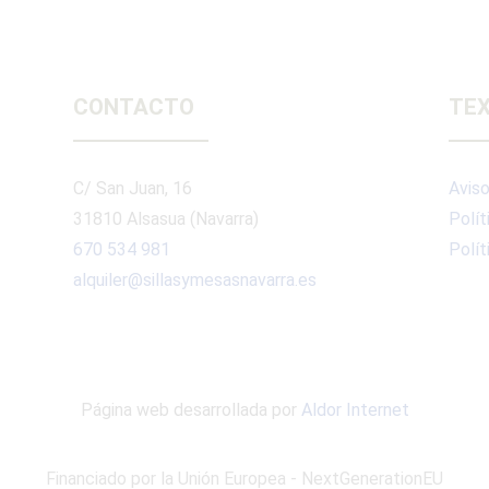
CONTACTO
TEX
C/ San Juan, 16
Aviso
31810 Alsasua (Navarra)
Polít
670 534 981
Polít
alquiler@sillasymesasnavarra.es
Página web desarrollada por
Aldor Internet
Financiado por la Unión Europea - NextGenerationEU