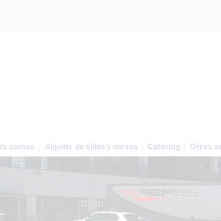
es somos
Alquiler de sillas y mesas
Catering
Otros se