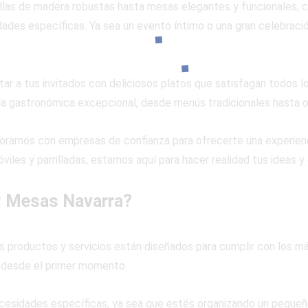
llas de madera robustas hasta mesas elegantes y funcionales, 
ades específicas. Ya sea un evento íntimo o una gran celebraci
ar a tus invitados con deliciosos platos que satisfagan todos l
ia gastronómica excepcional, desde menús tradicionales hasta o
oramos con empresas de confianza para ofrecerte una experien
óviles y parrilladas, estamos aquí para hacer realidad tus ideas 
 y Mesas Navarra?
s productos y servicios están diseñados para cumplir con los má
 desde el primer momento.
cesidades específicas, ya sea que estés organizando un pequeño