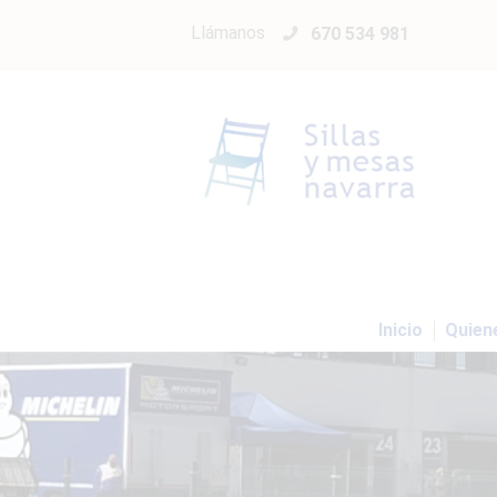
Llámanos
670 534 981
Inicio
Quien