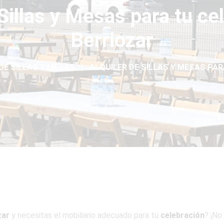
 Sillas y Mesas para tu ce
Berriozar
DE SILLAS Y MESAS
ALQUILER DE SILLAS Y MESAS PAR
zar
y necesitas el mobiliario adecuado para tu
celebración
? ¡No