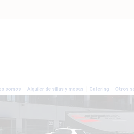
es somos
Alquiler de sillas y mesas
Catering
Otros se