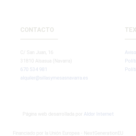
CONTACTO
TEX
C/ San Juan, 16
Aviso
31810 Alsasua (Navarra)
Polít
670 534 981
Polít
alquiler@sillasymesasnavarra.es
Página web desarrollada por
Aldor Internet
Financiado por la Unión Europea - NextGenerationEU