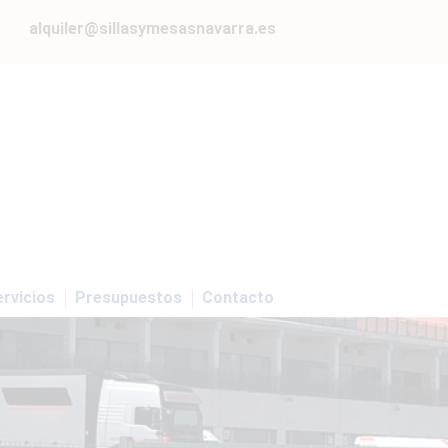
alquiler@sillasymesasnavarra.es
rvicios
Presupuestos
Contacto