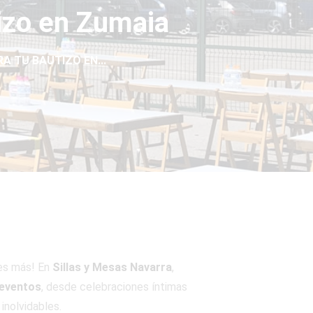
tizo en Zumaia
A TU BAUTIZO EN...
es más! En
Sillas y Mesas Navarra
,
 eventos
, desde celebraciones íntimas
inolvidables.