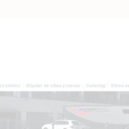
es somos
Alquiler de sillas y mesas
Catering
Otros se