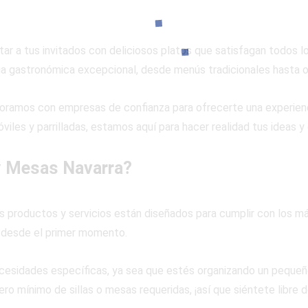
ar a tus invitados con deliciosos platos que satisfagan todos l
ia gastronómica excepcional, desde menús tradicionales hasta o
oramos con empresas de confianza para ofrecerte una experien
óviles y parrilladas, estamos aquí para hacer realidad tus ideas 
 y Mesas Navarra?
s productos y servicios están diseñados para cumplir con los má
 desde el primer momento.
cesidades específicas, ya sea que estés organizando un pequeño
ro mínimo de sillas o mesas requeridas, ¡así que siéntete libre 