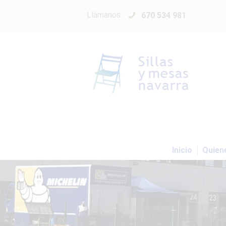
Llámanos
670 534 981
Inicio
Quien