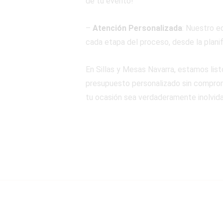
de tu evento!
–
Atención Personalizada
: Nuestro e
cada etapa del proceso, desde la planif
En Sillas y Mesas Navarra, estamos lis
presupuesto personalizado sin compromi
tu ocasión sea verdaderamente inolvida