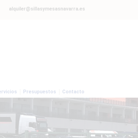
alquiler@sillasymesasnavarra.es
rvicios
Presupuestos
Contacto