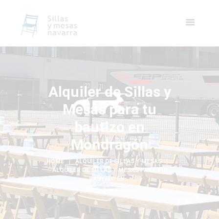
Alquiler de Sillas y
Mesas para tu
bautizo en
Mondragón
HOME
ALQUILER DE SILLAS Y MESAS
ALQUILER DE SILLAS Y MESAS PARA TU 
BAUTIZO EN...